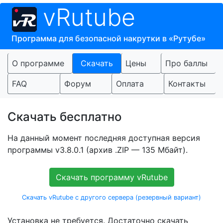
vRutube
Программа для безопасной накрутки в «Рутубе»
О программе
Скачать
Цены
Про баллы
FAQ
Форум
Оплата
Контакты
Скачать бесплатно
На данный момент последняя доступная версия
программы v3.8.0.1 (архив .ZIP — 135 Мбайт).
Скачать программу vRutube
Скачать vRutube с другого сервера (резервный вариант)
Установка не требуется. Достаточно скачать