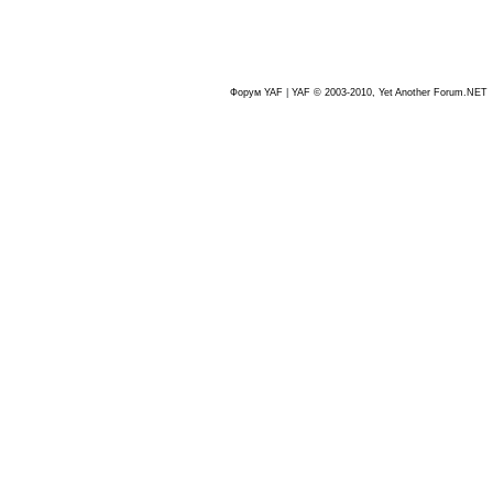
Форум YAF
|
YAF © 2003-2010, Yet Another Forum.NET