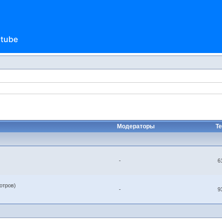
utube
Модераторы
Т
-
6
отров)
-
9