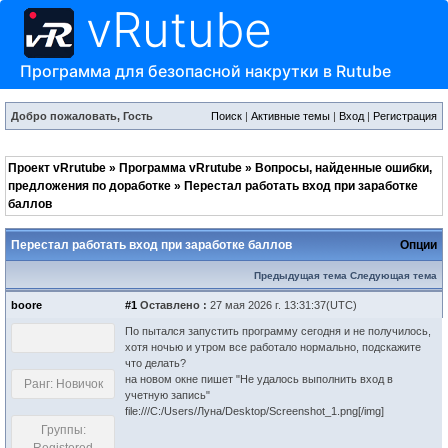
vRutube
Программа для безопасной накрутки в Rutube
Добро пожаловать, Гость
Поиск
|
Активные темы
|
Вход
|
Регистрация
Проект vRrutube
»
Программа vRrutube
»
Вопросы, найденные ошибки,
предложения по доработке
»
Перестал работать вход при заработке
баллов
Перестал работать вход при заработке баллов
Опции
Предыдущая тема
Следующая тема
boore
#1
Оставлено :
27 мая 2026 г. 13:31:37(UTC)
По пытался запустить программу сегодня и не получилось,
хотя ночью и утром все работало нормально, подскажите
что делать?
на новом окне пишет "Не удалось выполнить вход в
Ранг: Новичок
учетную запись"
file:///C:/Users/Луна/Desktop/Screenshot_1.png[/img]
Группы: