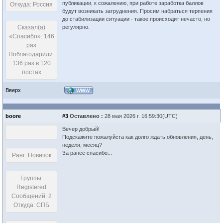
публикации, к сожалению, при работе заработка баллов
Откуда: Россия
будут возникать затруднения. Просим набраться терпения
до стабилизации ситуации - такое происходит нечасто, но
Сказал(а)
регулярно.
«Спасибо»: 146
раз
Поблагодарили:
136 раз в 120
постах
Вверх
WWW
boore
#3
Оставлено :
28 мая 2026 г. 16:59:30(UTC)
Вечер добрый!
Подскажите пожалуйста как долго ждать обновления, день,
неделя, месяц?
За ранее спасибо...
Ранг: Новичок
Группы:
Registered
Сообщений: 2
Откуда: СПБ