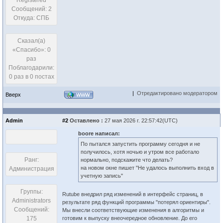
Registered
Сообщений: 2
Откуда: СПБ
Сказал(а)
«Спасибо»: 0
раз
Поблагодарили:
0 раз в 0 постах
|
Отредактировано модератором
Вверх
WWW
Admin
#2
Оставлено :
27 мая 2026 г. 22:57:42(UTC)
boore написал:
По пытался запустить программу сегодня и не
получилось, хотя ночью и утром все работало
Ранг:
нормально, подскажите что делать?
на новом окне пишет "Не удалось выполнить вход в
Администрация
учетную запись"
Группы:
Rutube внедрил ряд изменений в интерфейс страниц, в
Administrators
результате ряд функций программы "потерял ориентиры".
Сообщений:
Мы внесли соответствующие изменения в алгоритмы и
175
готовим к выпуску внеочередное обновление. До его