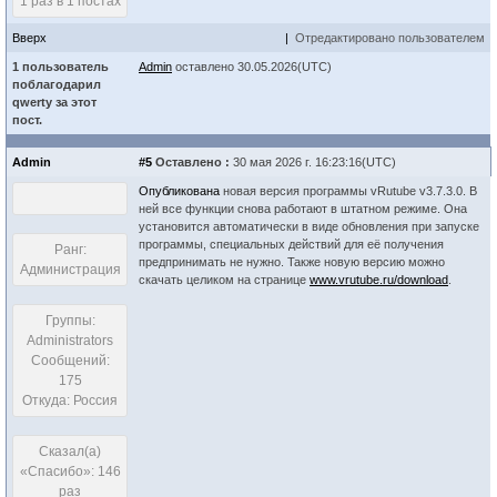
1 раз в 1 постах
Вверх
|
Отредактировано пользователем
1 пользователь
Admin
оставлено 30.05.2026(UTC)
поблагодарил
qwerty за этот
пост.
Admin
#5
Оставлено :
30 мая 2026 г. 16:23:16(UTC)
Опубликована
новая версия программы vRutube v3.7.3.0. В
ней все функции снова работают в штатном режиме. Она
установится автоматически в виде обновления при запуске
программы, специальных действий для её получения
Ранг:
предпринимать не нужно. Также новую версию можно
Администрация
скачать целиком на странице
www.vrutube.ru/download
.
Группы:
Administrators
Сообщений:
175
Откуда: Россия
Сказал(а)
«Спасибо»: 146
раз