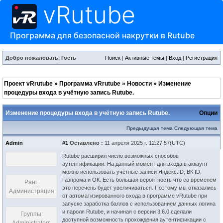
vRutube
Программа для безопасной накрутки в Rutube
Добро пожаловать, Гость
Поиск
|
Активные темы
|
Вход
|
Регистрация
Проект vRrutube
»
Программа vRrutube
»
Новости
»
Изменение
процедуры входа в учётную запись Rutube.
Изменение процедуры входа в учётную запись Rutube.
Опции
Предыдущая тема
Следующая тема
Admin
#1
Оставлено :
11 апреля 2025 г. 12:27:57(UTC)
Rutube расширил число возможных способов
аутентификации. На данный момент для входа в аккаунт
можно использовать учётные записи Яндекс.ID, ВК ID,
Газпрома и ОК. Есть большая вероятность что со временем
Ранг:
это перечень будет увеличиваться. Поэтому мы отказались
Администрация
от автоматизированного входа в программе vRutube при
запуске заработка баллов с использованием данных логина
и пароля Rutube, и начиная с версии 3.6.0 сделали
Группы:
доступной возможность прохождения аутентификации с