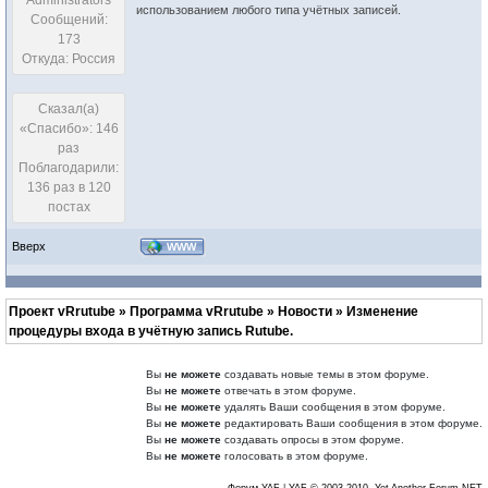
Administrators
использованием любого типа учётных записей.
Сообщений:
173
Откуда: Россия
Сказал(а)
«Спасибо»: 146
раз
Поблагодарили:
136 раз в 120
постах
Вверх
WWW
Проект vRrutube
»
Программа vRrutube
»
Новости
»
Изменение
процедуры входа в учётную запись Rutube.
Вы
не можете
создавать новые темы в этом форуме.
Вы
не можете
отвечать в этом форуме.
Вы
не можете
удалять Ваши сообщения в этом форуме.
Вы
не можете
редактировать Ваши сообщения в этом форуме.
Вы
не можете
создавать опросы в этом форуме.
Вы
не можете
голосовать в этом форуме.