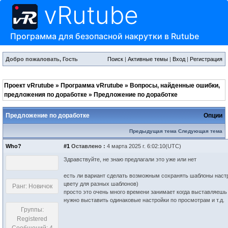
vRutube
Программа для безопасной накрутки в Rutube
Добро пожаловать, Гость
Поиск
|
Активные темы
|
Вход
|
Регистрация
Проект vRrutube
»
Программа vRrutube
»
Вопросы, найденные ошибки,
предложения по доработке
»
Предложение по доработке
Предложение по доработке
Опции
Предыдущая тема
Следующая тема
Who?
#1
Оставлено :
4 марта 2025 г. 6:02:10(UTC)
Здравствуйте, не знаю предлагали это уже или нет
есть ли вариант сделать возможным сохранять шаблоны настро
цвету для разных шаблонов)
Ранг: Новичок
просто это очень много времени занимает когда выставляешь
нужно выставить одинаковые настройки по просмотрам и т.д.
Группы:
Registered