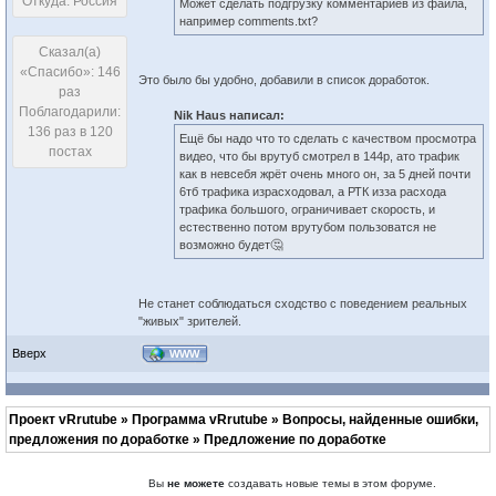
Откуда: Россия
Может сделать подгрузку комментариев из файла,
например comments.txt?
Сказал(а)
«Спасибо»: 146
Это было бы удобно, добавили в список доработок.
раз
Поблагодарили:
Nik Haus написал:
136 раз в 120
Ещё бы надо что то сделать с качеством просмотра
постах
видео, что бы врутуб смотрел в 144р, ато трафик
как в невсебя жрёт очень много он, за 5 дней почти
6тб трафика израсходовал, а РТК изза расхода
трафика большого, ограничивает скорость, и
естественно потом врутубом пользоватся не
возможно будет🤔
Не станет соблюдаться сходство с поведением реальных
"живых" зрителей.
Вверх
WWW
Проект vRrutube
»
Программа vRrutube
»
Вопросы, найденные ошибки,
предложения по доработке
»
Предложение по доработке
Вы
не можете
создавать новые темы в этом форуме.