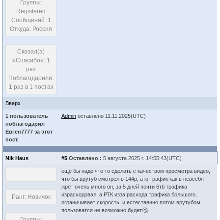
Группы:
Registered
Сообщений: 1
Откуда: Россия
Сказал(а)
«Спасибо»: 1
раз
Поблагодарили:
1 раз в 1 постах
Вверх
1 пользователь
Admin
оставлено 11.11.2025(UTC)
поблагодарил
Евген7777 за этот
пост.
Nik Haus
#5
Оставлено :
5 августа 2025 г. 14:55:43(UTC)
ещё бы надо что то сделать с качеством просмотра видео,
что бы врутуб смотрел в 144р, ато трафик как в невсебя
жрёт очень много он, за 5 дней почти 6тб трафика
израсходовал, а РТК изза расхода трафика большого,
Ранг: Новичок
ограничивает скорость, и естественно потом врутубом
пользоватся не возможно будет🤔
Группы: