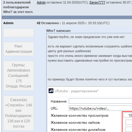
2 пользователей
Admin
оставлено 11.04.2025(UTC),
Евген7777
оставлено 30.07
поблагодарили
Who? за этот пост.
Admin
#2
Оставлено :
11 апреля 2025 г. 20:33:10(UTC)
Who? написал:
Здравствуйте, не знаю предлагали это уже или нет
Ранг:
есть ли вариант сделать возможным сохранять шаблоны
цвету для разных шаблонов)
Администрация
просто это очень много времени занимает когда выста
нужно выставить одинаковые настройки по просмотрам 
Группы:
Administrators
Сообщений:
по примеру будет более понятно чего я тут пытаюсь из
175
Откуда: Россия
Сказал(а)
«Спасибо»: 146
раз
Поблагодарили:
136 раз в 120
постах