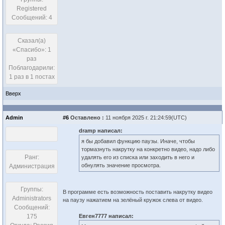
Registered
Сообщений: 4
Сказал(а)
«Спасибо»: 1
раз
Поблагодарили:
1 раз в 1 постах
Вверх
Admin
#6
Оставлено :
11 ноября 2025 г. 21:24:59(UTC)
dramp написал:
я бы добавил функцию паузы. Иначе, чтобы
тормазнуть накрутку на конкретно видео, надо либо
Ранг:
удалять его из списка или заходить в него и
обнулять значение просмотра.
Администрация
Группы:
В программе есть возможность поставить накрутку видео
Administrators
на паузу нажатием на зелёный кружок слева от видео.
Сообщений:
175
Евген7777 написал: